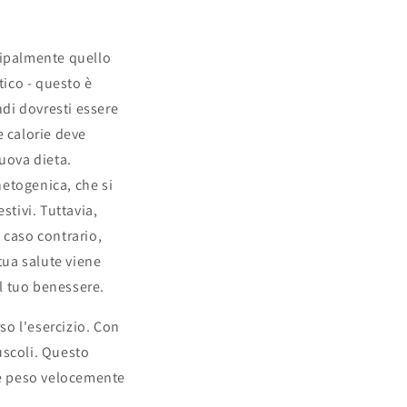
ncipalmente quello
tico - questo è
di dovresti essere
e calorie deve
nuova dieta.
hetogenica, che si
stivi. Tuttavia,
 caso contrario,
tua salute viene
il tuo benessere.
so l'esercizio. Con
muscoli. Questo
re peso velocemente