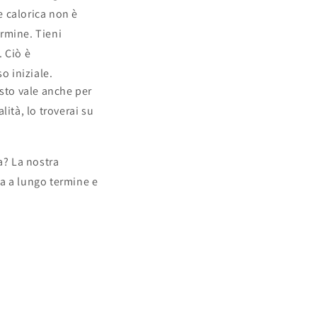
e calorica non è
ermine. Tieni
 Ciò è
o iniziale.
esto vale anche per
lità, lo troverai su
a? La nostra
a a lungo termine e