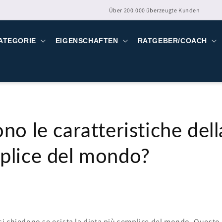
Über 200.000 überzeugte Kunden
ATEGORIE
EIGENSCHAFTEN
RATGEBER/COACH
no le caratteristiche dell
plice del mondo?
i chiedono se esista la dieta più semplice del mondo. Questo