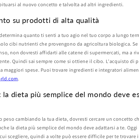
ituarsi al nuovo concetto e talvolta ad altri ingredienti.
to su prodotti di alta qualità
 determina quanto ti senti a tuo agio nel tuo corpo a lungo te
olo cibi nutrienti che provengono da agricoltura biologica. Se
nso, non dovresti affidarti alle catene di supermercati, ma a ri
te. Quindi sai sempre come si ottiene il cibo. L'acquisto di pr
 a maggiori spese. Puoi trovare ingredienti e integratori alime
rld.com
.
 la dieta più semplice del mondo deve e
tuo peso cambiando la tua dieta, dovresti cercare un concetto ch
che la dieta più semplice del mondo deve adattarsi a te. Oggi
ui scegliere, quindi a volte può essere difficile per te trovare 