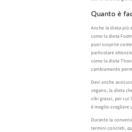
Quanto è fac
Anche la dieta più 
come la dieta Fodma
puoi scoprire come 
particolare attenzi
come la dieta Thono
cambiamento perman
Devi anche assicurar
vegano, la dieta ch
cibi grassi, per cu
è meglio scegliere u
Durante la convers
termini concreti, q