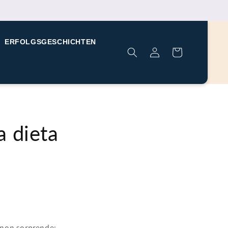
carrello
ERFOLGSGESCHICHTEN
accesso
della
spesa
a dieta
 non sorprende: