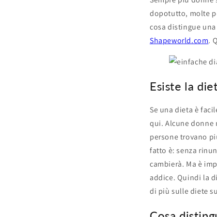
dopotutto, molte pe
cosa distingue una 
Shapeworld.com
. 
Esiste la di
Se una dieta è faci
qui. Alcune donne no
persone trovano più
fatto è: senza rin
cambierà. Ma è impo
addice. Quindi la d
di più sulle diete s
Cosa disting