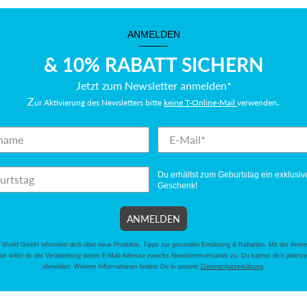
ANMELDEN
———
& 10% RABATT SICHERN
Jetzt zum Newsletter anmelden*
Z
.
ur Aktivierung des Newsletters bitte
keine T-Online-Mail
verwenden
Du erhältst zum Geburtstag ein exklusiv
Geschenk!
ANMELDEN
 World GmbH informiert dich über neue Produkte, Tipps zur gesunden Ernährung & Rabatten. Mit der Anm
er willst du der Verarbeitung deiner E-Mail-Adresse zwecks Newsletterversands zu. Du kannst dich jederze
abmelden. Weitere Informationen findest Du in unserer
Datenschutzerklärung
.