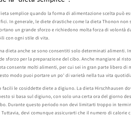
dieta semplice quando la forma di alimentazione scelta può es
rifici. In generale, le diete drastiche come la dieta Thonon no
ortano un grande sforzo e richiedono molta forza di volontà da 
i con ogni stile di vita.
 una dieta anche se sono consentiti solo determinati alimenti. I
e sforzo per la preparazione del cibo. Anche mangiare al ristor
ta consente molti alimenti, per cui sei in gran parte libero di 
uesto modo puoi portare un po' di varietà nella tua vita quotidi
o facili le cosiddette diete a digiuno. La dieta Hirschhausen d
sto si basa sul digiuno, con solo una certa ora del giorno de
ibo. Durante questo periodo non devi limitarti troppo in termin
. Tuttavia, devi comunque assicurarti che il numero di calorie 