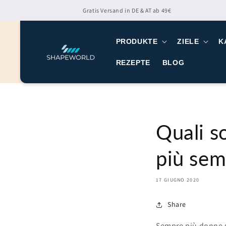
Direttamente
Gratis Versand in DE & AT ab 49€
al contenuto
PRODUKTE
ZIELE
K
REZEPTE
BLOG
Quali so
più sem
17 GIUGNO 2020
Share
Sempre più donne s