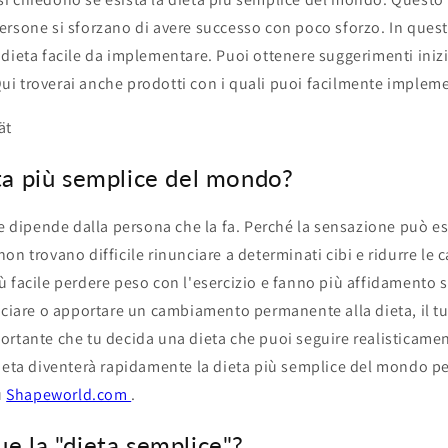
rsone si sforzano di avere successo con poco sforzo. In questo
dieta facile da implementare. Puoi ottenere suggerimenti inizi
Qui troverai anche prodotti con i quali puoi facilmente implem
eta più semplice del mondo?
le dipende dalla persona che la fa. Perché la sensazione può e
n trovano difficile rinunciare a determinati cibi e ridurre le ca
 facile perdere peso con l'esercizio e fanno più affidamento su
unciare o apportare un cambiamento permanente alla dieta, il 
rtante che tu decida una dieta che puoi seguire realisticament
ieta diventerà rapidamente la dieta più semplice del mondo per
u
Shapeworld.com
.
ue la "dieta semplice"?