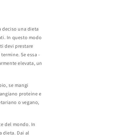
à deciso una dieta
iati. In questo modo
ti devi prestare
 termine. Se essa -
larmente elevata, un
mpio, se mangi
angiano proteine ​​e
getariano o vegano,
ce del mondo. In
 dieta. Dai al