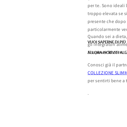
per te. Sono ideali
troppo elevata se s
presente che dopo 
particolarmente ver
Quando sei a dieta,
VUOI SAPERNE DI PIÙ
gli integratori alim
Shapeworld.com. Gli 
ALLORA ISCRIVITI AL
Conosci già il part
COLLEZIONE SLIM
per sentirti bene a
.