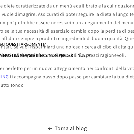
 le diete caratterizzate da un menù equilibrato e la cui riduzion
i vuole dimagrire. Assicurati di poter seguire la dieta a lungo t
un po' potrebbe essere necessario un adeguamento del menu.
o se la tua necessità di esercizio cambia dopo la perdita di pes
 affidati sempre a prodotti e ingredienti di buona qualità. Qu
 SU QUESTI ARGOMENTI?
entari. Se vuoi risparmiarti una noiosa ricerca di cibo di alta qua
articoli di qualità sono disponibili lì a prezzi ragionevoli.
LA NOSTRA NEWSLETTER E NON PERDERTI NULLA!
ner perfetto per un nuovo atteggiamento nei confronti della vit
MING
ti accompagna passo dopo passo per cambiare la tua diet
 tutto tondo
Torna al blog