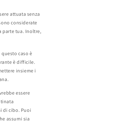
sere attuata senza
n sono considerate
parte tua. Inoltre,
n questo caso è
ante è difficile.
mettere insieme i
ana.
ovrebbe essere
stinata
i di cibo. Puoi
che assumi sia