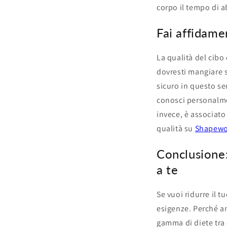
corpo il tempo di ab
Fai affidamen
La qualità del cibo
dovresti mangiare s
sicuro in questo se
conosci personalmen
invece, è associato
qualità su
Shapewo
Conclusione:
a te
Se vuoi ridurre il 
esigenze. Perché an
gamma di diete tra c