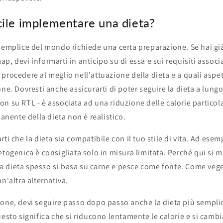
ile implementare una dieta?
semplice del mondo richiede una certa preparazione. Se hai gi
p, devi informarti in anticipo su di essa e sui requisiti assoc
procedere al meglio nell'attuazione della dieta e a quali aspet
one. Dovresti anche assicurarti di poter seguire la dieta a lungo
n su RTL - è associata ad una riduzione delle calorie partico
ente della dieta non è realistico.
ti che la dieta sia compatibile con il tuo stile di vita. Ad ese
etogenica è consigliata solo in misura limitata. Perché qui si m
i la dieta spesso si basa su carne e pesce come fonte. Come ve
n'altra alternativa.
ione, devi seguire passo dopo passo anche la dieta più sempli
uesto significa che si riducono lentamente le calorie e si cambia