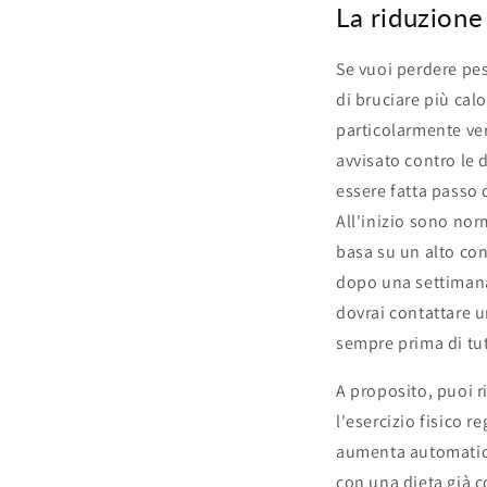
La riduzione
Se vuoi perdere pes
di bruciare più cal
particolarmente ve
avvisato contro le 
essere fatta passo 
All'inizio sono nor
basa su un alto con
dopo una settimana 
dovrai contattare u
sempre prima di tut
A proposito, puoi r
l'esercizio fisico r
aumenta automatica
con una dieta già 