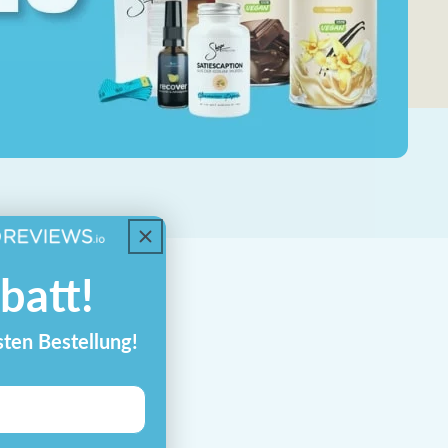
batt!
sten Bestellung!