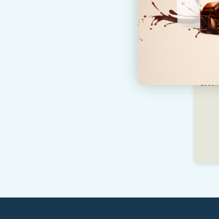
14 T
Leben