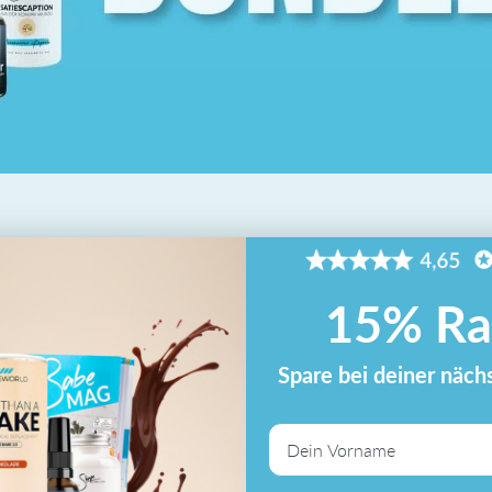
15% Ra
Spare bei deiner näch