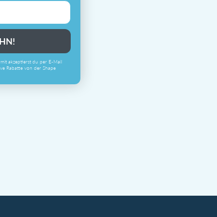
IHN!
ermit akzeptierst du per E-Mail
ive Rabatte von der Shape