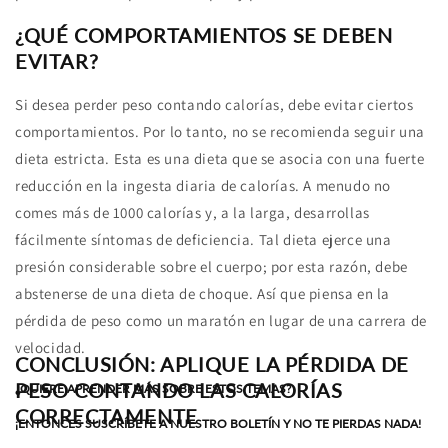
¿QUÉ COMPORTAMIENTOS SE DEBEN
EVITAR?
Si desea perder peso contando calorías, debe evitar ciertos
comportamientos. Por lo tanto, no se recomienda seguir una
dieta estricta. Esta es una dieta que se asocia con una fuerte
reducción en la ingesta diaria de calorías. A menudo no
comes más de 1000 calorías y, a la larga, desarrollas
fácilmente síntomas de deficiencia. Tal dieta ejerce una
presión considerable sobre el cuerpo; por esta razón, debe
abstenerse de una dieta de choque. Así que piensa en la
pérdida de peso como un maratón en lugar de una carrera de
velocidad.
CONCLUSIÓN: APLIQUE LA PÉRDIDA DE
PESO CONTANDO LAS CALORÍAS
¿QUIERE APRENDER MÁS SOBRE ESTOS TEMAS?
CORRECTAMENTE
¡ENTONCES SUSCRÍBETE A NUESTRO BOLETÍN Y NO TE PIERDAS NADA!