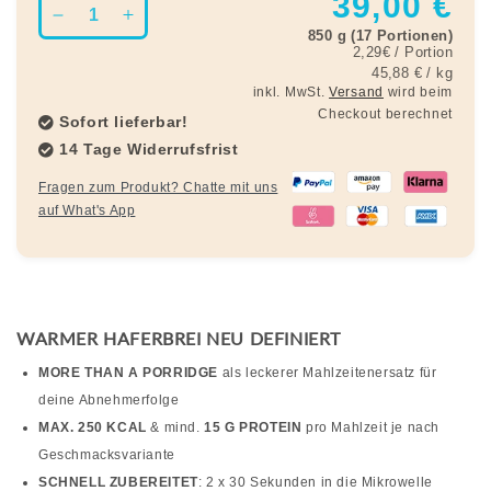
39,00 €
Verringere
Erhöhe
850 g (17 Portionen)
die
die
2,29€ / Portion
Menge
Menge
Grundpreis
pro
45,88 €
/
kg
für
für
inkl. MwSt.
Versand
wird beim
MORE
MORE
Checkout berechnet
Sofort lieferbar!
THAN
THAN
14 Tage Widerrufsfrist
A
A
PORRIDGE
PORRIDGE
Fragen zum Produkt? Chatte mit uns
auf What's App
WARMER HAFERBREI NEU DEFINIERT
MORE THAN A PORRIDGE
als leckerer Mahlzeitenersatz für
deine Abnehmerfolge
MAX. 250 KCAL
& mind.
15 G PROTEIN
pro Mahlzeit je nach
Geschmacksvariante
SCHNELL ZUBEREITET
:
2 x 30 Sekunden in die Mikrowelle