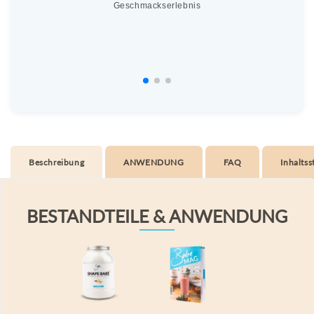
Geschmackserlebnis
Lak
Beschreibung
ANWENDUNG
FAQ
Inhaltss
BESTANDTEILE & ANWENDUNG