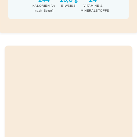
KALORIEN (Je
EIWEISS
VITAMINE &
nach Sorte)
MINERALSTOFFE